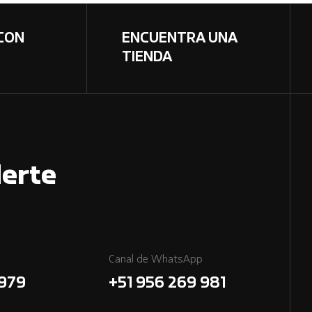
CON
ENCUENTRA UNA
TIENDA
erte
Canal de WhatsApp
7979
+51 956 269 981