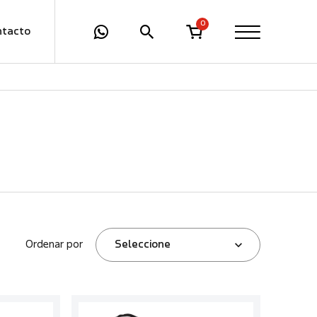
0
ntacto
Ordenar por
Seleccione