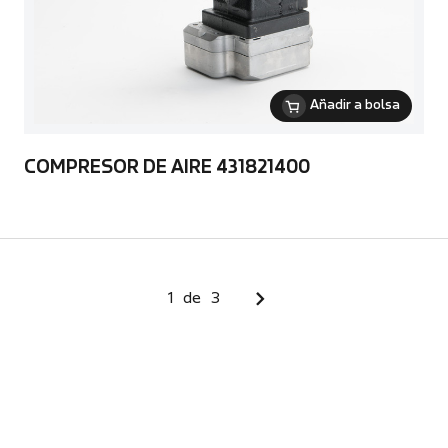
Añadir a bolsa
COMPRESOR DE AIRE 431821400
1
de
3