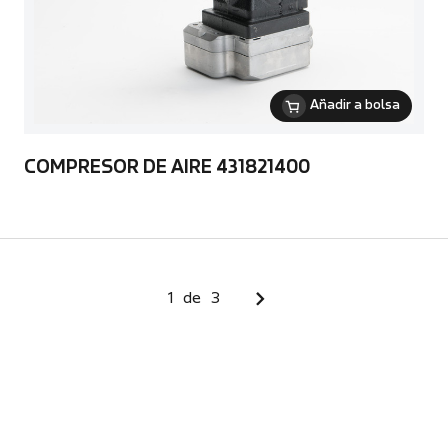
Añadir a bolsa
COMPRESOR DE AIRE 431821400
1
de
3