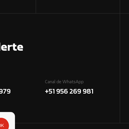
erte
Canal de WhatsApp
7979
+51 956 269 981
OK