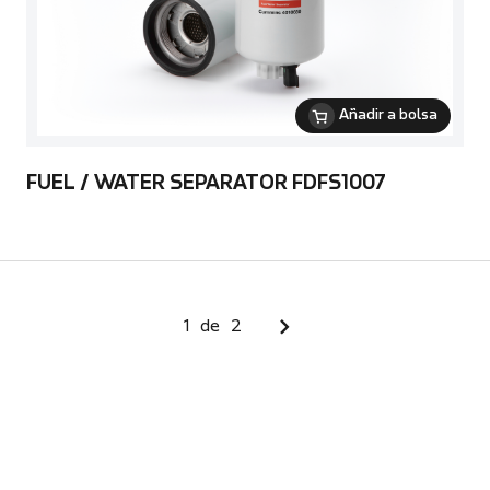
Añadir a bolsa
FUEL / WATER SEPARATOR FDFS1007
1
de
2