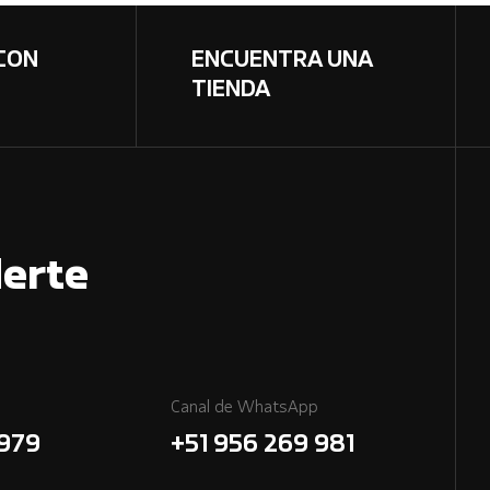
CON
ENCUENTRA UNA
TIENDA
erte
Canal de WhatsApp
7979
+51 956 269 981