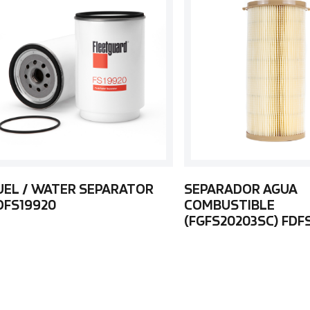
UEL / WATER SEPARATOR
SEPARADOR AGUA
DFS19920
COMBUSTIBLE
(FGFS20203SC) FDF