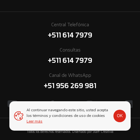
Central Telefónica
+511 614 7979
Consultas
+511 614 7979
Canal de WhatsApp
+51 956 269 981
Al continuar navegando este sitio, usted acepta
OK
los términos y condiciones de uso de cookies
Leer más
© 2026 Cummins Perú, una empresa subsidiaria de Komatsu-Mitsui.
Todos los derechos reservados. Diseñado por
Staff Creativa