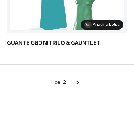
Añadir a bolsa
GUANTE G80 NITRILO & GAUNTLET
1
de
2