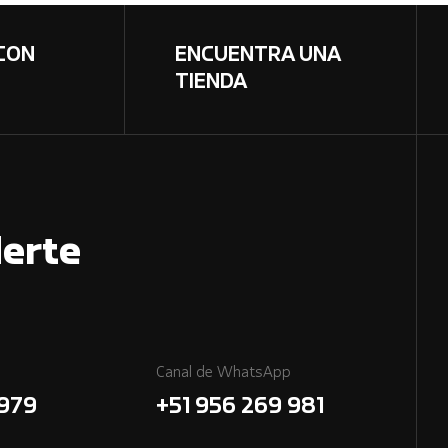
CON
ENCUENTRA UNA
TIENDA
erte
Canal de WhatsApp
7979
+51 956 269 981