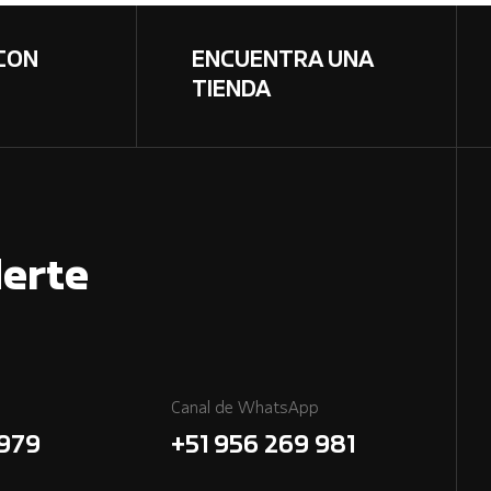
CON
ENCUENTRA UNA
TIENDA
erte
Canal de WhatsApp
7979
+51 956 269 981