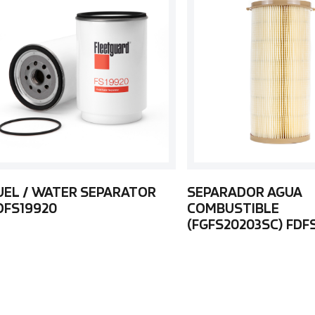
UEL / WATER SEPARATOR
SEPARADOR AGUA
DFS19920
COMBUSTIBLE
(FGFS20203SC) FDF