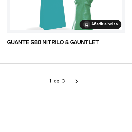
Añadir a bolsa
GUANTE G80 NITRILO & GAUNTLET
1
de
3