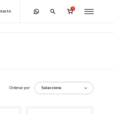
0
ntacto
Ordenar por
Seleccione