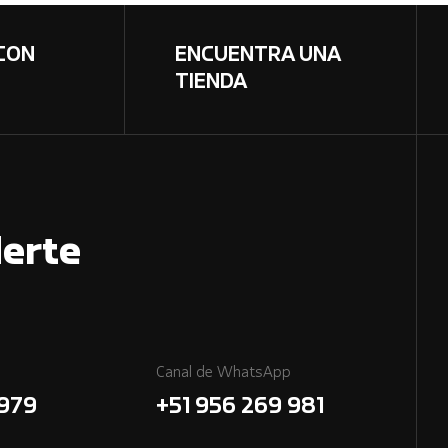
CON
ENCUENTRA UNA
TIENDA
erte
Canal de WhatsApp
7979
+51 956 269 981