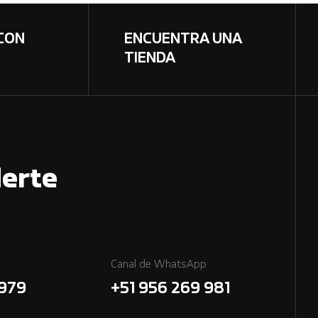
CON
ENCUENTRA UNA
TIENDA
erte
Canal de WhatsApp
7979
+51 956 269 981