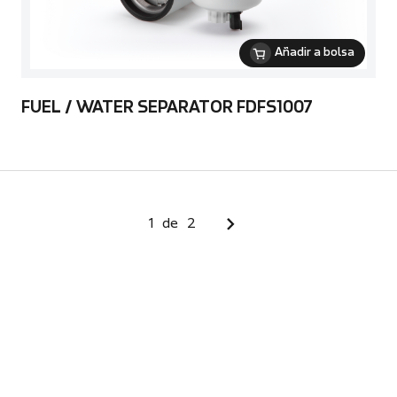
Añadir a bolsa
FUEL / WATER SEPARATOR FDFS1007
1
de
2