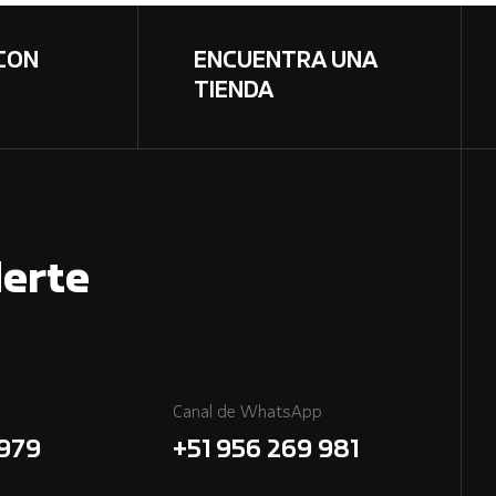
CON
ENCUENTRA UNA
TIENDA
erte
Canal de WhatsApp
7979
+51 956 269 981