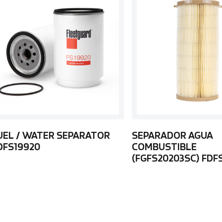
UEL / WATER SEPARATOR
SEPARADOR AGUA
DFS19920
COMBUSTIBLE
(FGFS20203SC) FDF