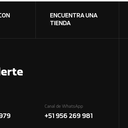
CON
ENCUENTRA UNA
TIENDA
erte
Canal de WhatsApp
7979
+51 956 269 981