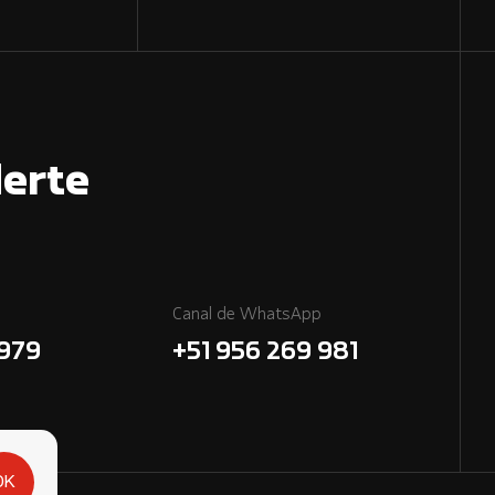
erte
Canal de WhatsApp
7979
+51 956 269 981
OK