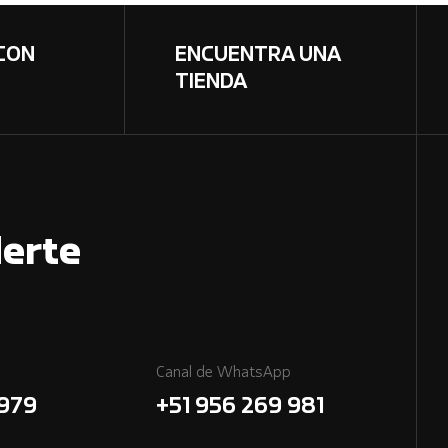
CON
ENCUENTRA UNA
TIENDA
erte
Canal de WhatsApp
7979
+51 956 269 981