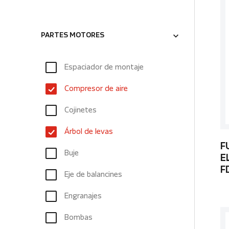
PARTES MOTORES
Espaciador de montaje
Compresor de aire
Cojinetes
Árbol de levas
F
Buje
E
F
Eje de balancines
Engranajes
Bombas