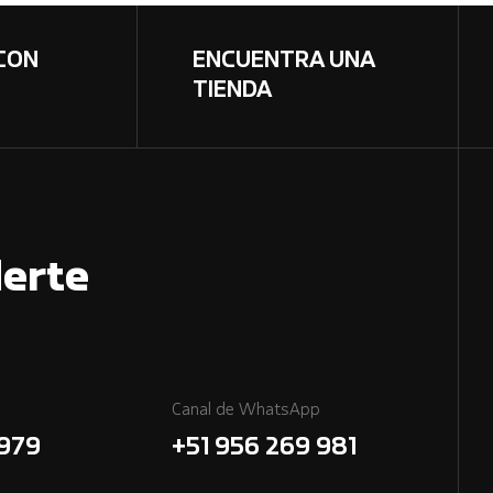
CON
ENCUENTRA UNA
TIENDA
erte
Canal de WhatsApp
7979
+51 956 269 981