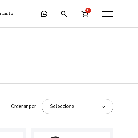
0
ntacto
Ordenar por
Seleccione