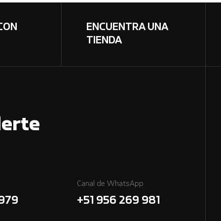
CON
ENCUENTRA UNA
TIENDA
erte
Canal de WhatsApp
7979
+51 956 269 981