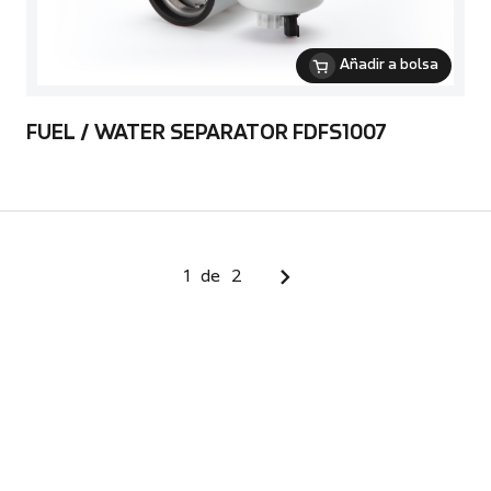
Añadir a bolsa
FUEL / WATER SEPARATOR FDFS1007
1
de
2