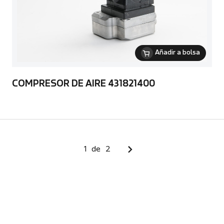
Añadir a bolsa
COMPRESOR DE AIRE 431821400
1
de
2