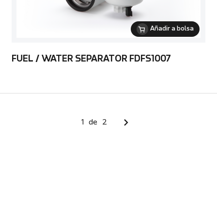
Añadir a bolsa
FUEL / WATER SEPARATOR FDFS1007
1
de
2