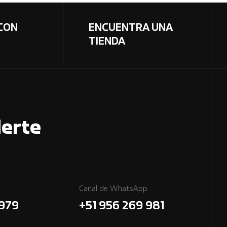
CON
ENCUENTRA UNA
TIENDA
erte
Canal de WhatsApp
7979
+51 956 269 981