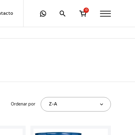
0
ntacto
Ordenar por
Z-A