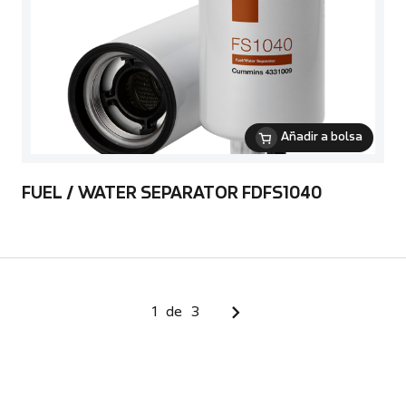
Añadir a bolsa
FUEL / WATER SEPARATOR FDFS1040
1
de
3