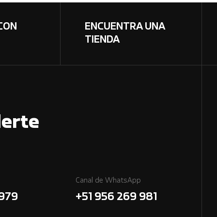
CON
ENCUENTRA UNA
TIENDA
erte
Canal de WhatsApp
7979
+51 956 269 981