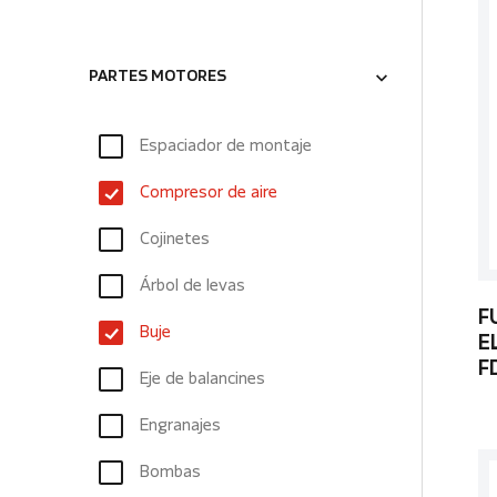
PARTES MOTORES
Espaciador de montaje
Compresor de aire
Cojinetes
Árbol de levas
F
Buje
E
F
Eje de balancines
Engranajes
Bombas