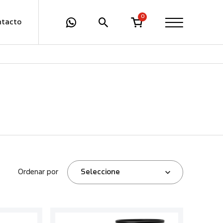
0
ntacto
Ordenar por
Seleccione