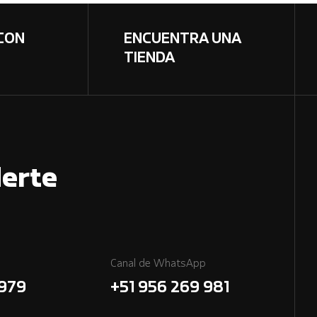
CON
ENCUENTRA UNA
TIENDA
erte
Canal de WhatsApp
7979
+51 956 269 981