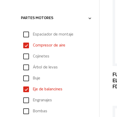
PARTES MOTORES
Espaciador de montaje
Compresor de aire
Cojinetes
Árbol de levas
F
Buje
E
F
Eje de balancines
Engranajes
Bombas