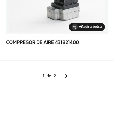
Añadir a bolsa
COMPRESOR DE AIRE 431821400
1
de
2