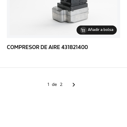
Añadir a bolsa
COMPRESOR DE AIRE 431821400
1
de
2