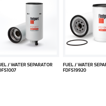
UEL / WATER SEPARATOR
FUEL / WATER SEP
DFS1007
FDFS19920