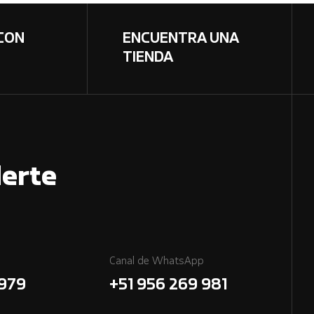
CON
ENCUENTRA UNA
TIENDA
erte
Canal de WhatsApp
7979
+51 956 269 981