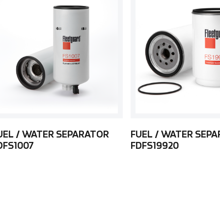
UEL / WATER SEPARATOR
FUEL / WATER SEP
DFS1007
FDFS19920