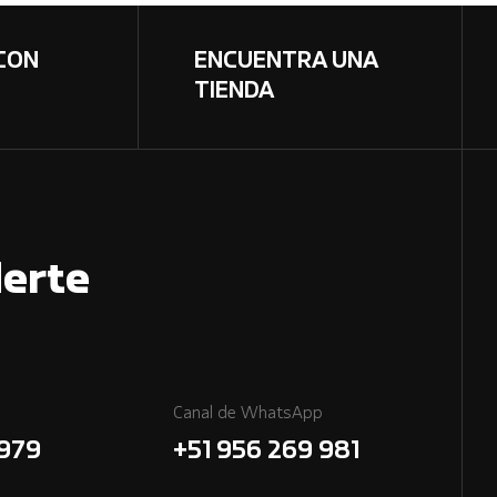
CON
ENCUENTRA UNA
TIENDA
erte
Canal de WhatsApp
7979
+51 956 269 981