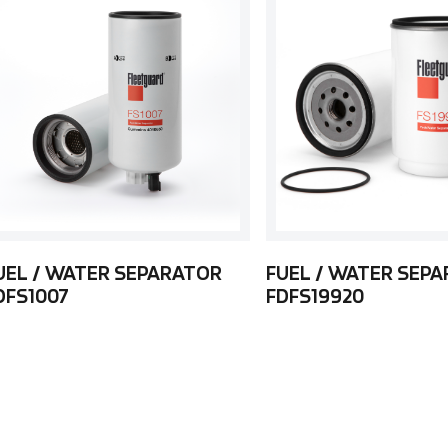
UEL / WATER SEPARATOR
FUEL / WATER SEP
DFS1007
FDFS19920