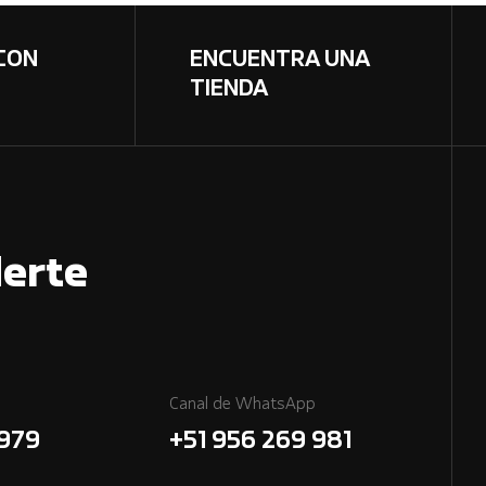
CON
ENCUENTRA UNA
TIENDA
erte
Canal de WhatsApp
7979
+51 956 269 981