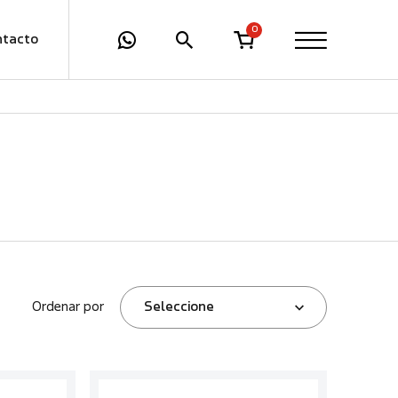
0
ntacto
Ordenar por
Seleccione