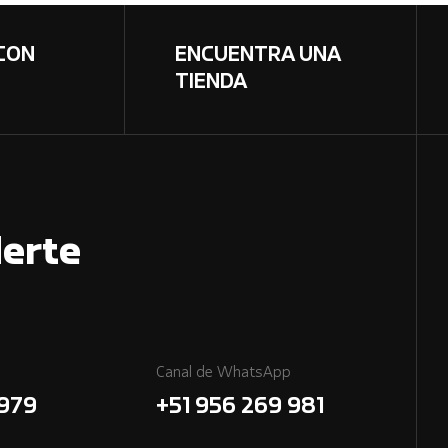
CON
ENCUENTRA UNA
TIENDA
erte
Canal de WhatsApp
7979
+51 956 269 981