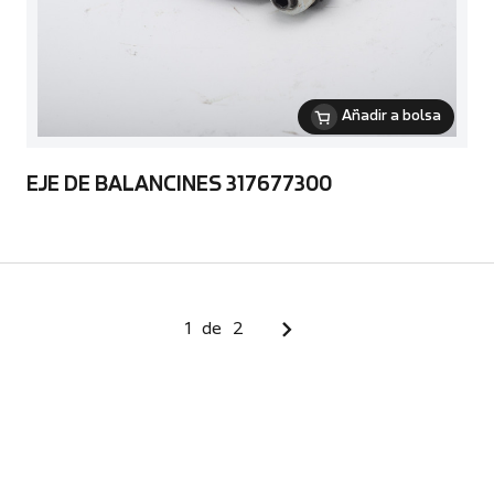
Añadir a bolsa
EJE DE BALANCINES 317677300
1
de
2