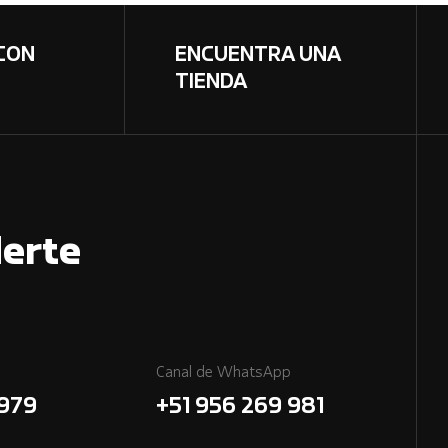
CON
ENCUENTRA UNA
TIENDA
erte
Canal de WhatsApp
7979
+51 956 269 981