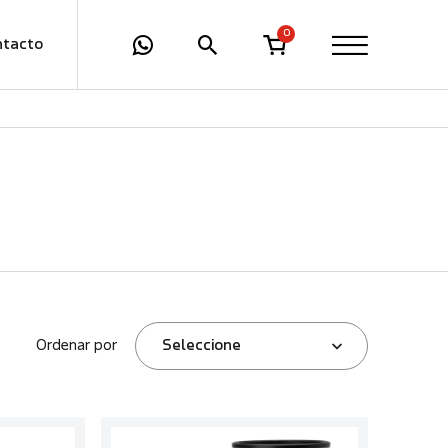
0
ntacto
Ordenar por
Seleccione