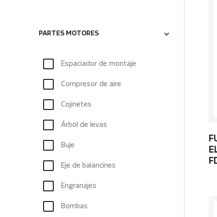
PARTES MOTORES
Espaciador de montaje
Compresor de aire
Cojinetes
Árbol de levas
F
Buje
E
F
Eje de balancines
Engranajes
Bombas