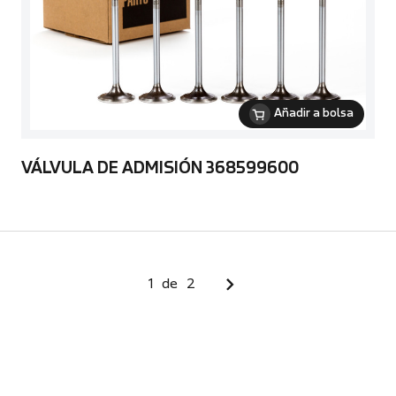
Añadir a bolsa
VÁLVULA DE ADMISIÓN 368599600
1
de
2