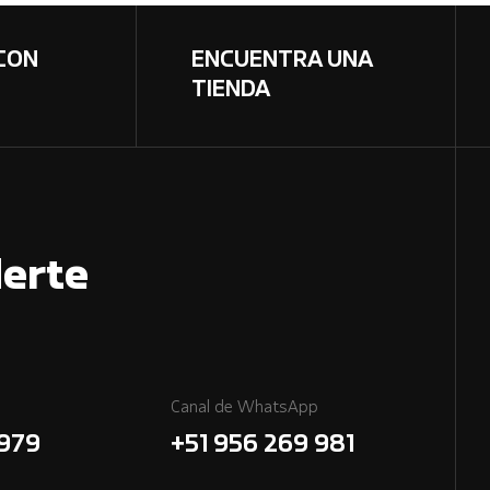
CON
ENCUENTRA UNA
TIENDA
erte
Canal de WhatsApp
7979
+51 956 269 981