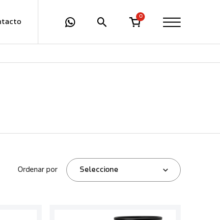
0
ntacto
Ordenar por
Seleccione