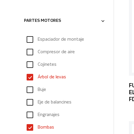
PARTES MOTORES
Espaciador de montaje
Compresor de aire
Cojinetes
Árbol de levas
F
Buje
E
F
Eje de balancines
Engranajes
Bombas