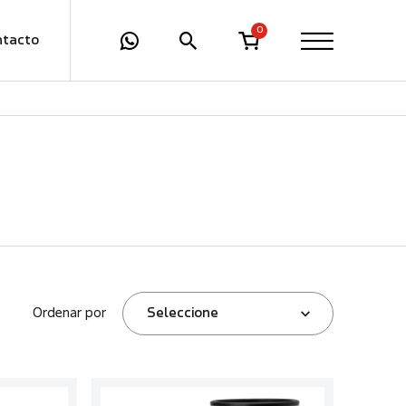
0
ntacto
Ordenar por
Seleccione