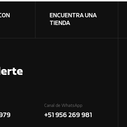
CON
ENCUENTRA UNA
TIENDA
erte
Canal de WhatsApp
7979
+51 956 269 981