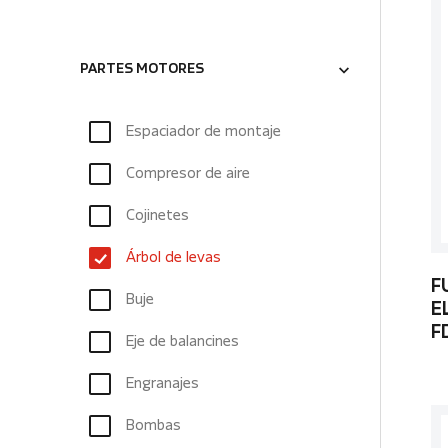
PARTES MOTORES
Espaciador de montaje
Compresor de aire
Cojinetes
Árbol de levas
F
Buje
E
F
Eje de balancines
Engranajes
Bombas