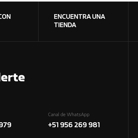
CON
ENCUENTRA UNA
TIENDA
erte
Canal de WhatsApp
7979
+51 956 269 981