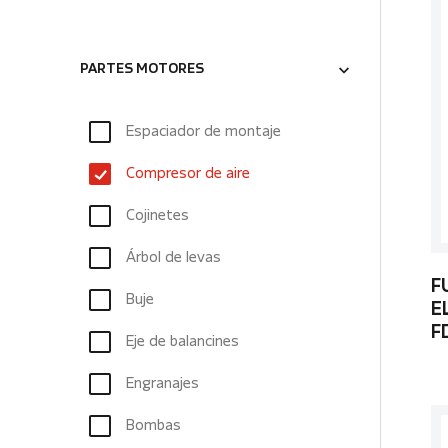
PARTES MOTORES
Espaciador de montaje
Compresor de aire
Cojinetes
Árbol de levas
F
Buje
E
F
Eje de balancines
Engranajes
Bombas