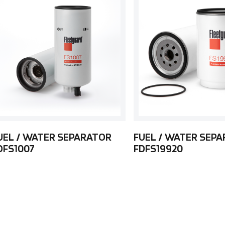
UEL / WATER SEPARATOR
FUEL / WATER SEP
DFS1007
FDFS19920