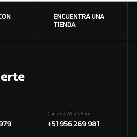
CON
ENCUENTRA UNA
TIENDA
erte
Canal de WhatsApp
7979
+51 956 269 981