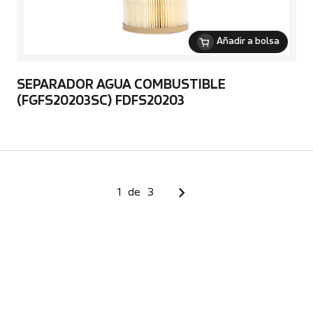
Añadir a bolsa
SEPARADOR AGUA COMBUSTIBLE
(FGFS20203SC) FDFS20203
1
de
3