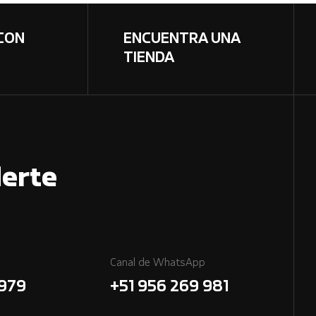
CON
ENCUENTRA UNA
TIENDA
erte
Canal de WhatsApp
7979
+51 956 269 981