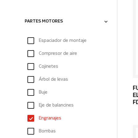
PARTES MOTORES
Espaciador de montaje
Compresor de aire
Cojinetes
Árbol de levas
F
Buje
E
F
Eje de balancines
Engranajes
Bombas