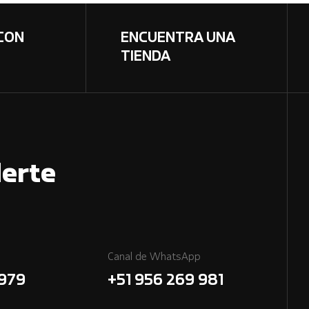
CON
ENCUENTRA UNA
TIENDA
erte
Canal de WhatsApp
7979
+51 956 269 981