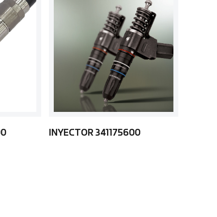
00
INYECTOR 341175600