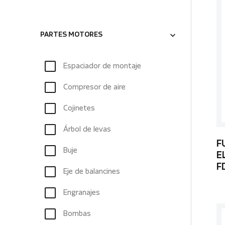
PARTES MOTORES
Espaciador de montaje
Compresor de aire
Cojinetes
Árbol de levas
F
Buje
E
F
Eje de balancines
Engranajes
Bombas