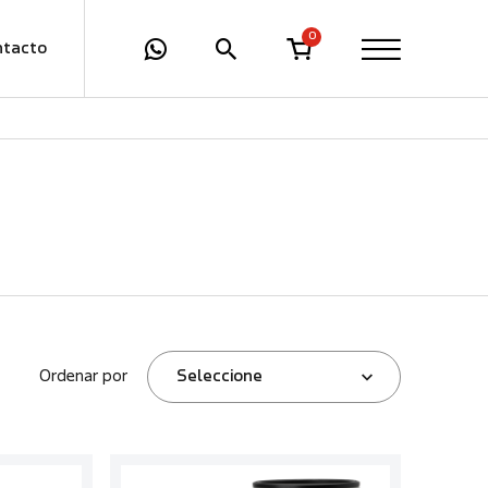
0
ntacto
Ordenar por
Seleccione