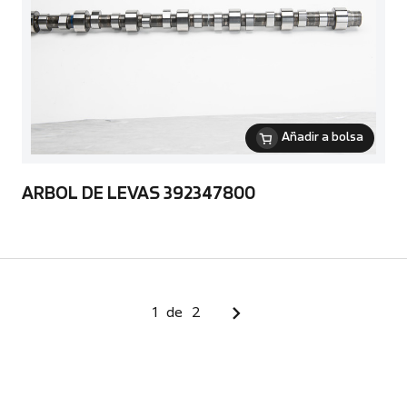
Añadir a bolsa
ARBOL DE LEVAS 392347800
1
de
2