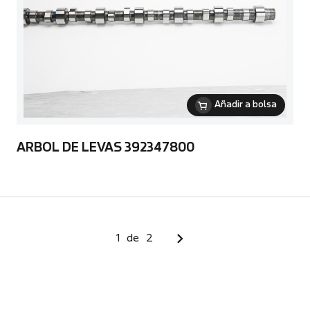
Añadir a bolsa
ARBOL DE LEVAS 392347800
1
de
2