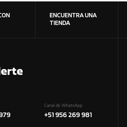
CON
ENCUENTRA UNA
TIENDA
erte
Canal de WhatsApp
7979
+51 956 269 981