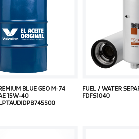
REMIUM BLUE GEO M-74
FUEL / WATER SEP
AE 15W-40
FDFS1040
LPTAUDIDPB745500