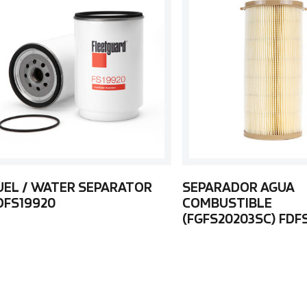
UEL / WATER SEPARATOR
SEPARADOR AGUA
DFS19920
COMBUSTIBLE
(FGFS20203SC) FDF