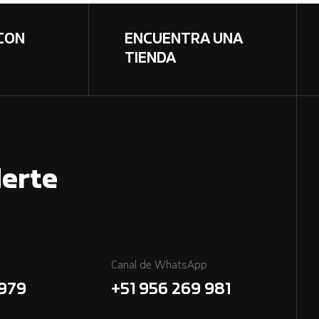
CON
ENCUENTRA UNA
TIENDA
erte
Canal de WhatsApp
7979
+51 956 269 981