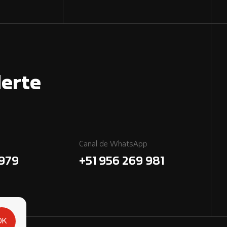
erte
Canal de WhatsApp
7979
+51 956 269 981
OK