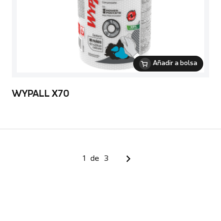
Añadir a bolsa
WYPALL X70
1
de
3