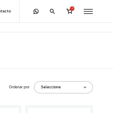
0
ntacto
Ordenar por
Seleccione