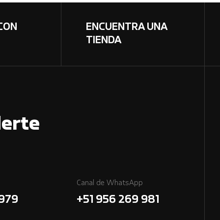
CON
ENCUENTRA UNA
TIENDA
erte
Canal de WhatsApp
7979
+51 956 269 981