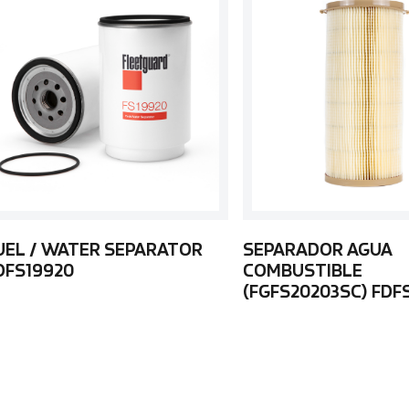
UEL / WATER SEPARATOR
SEPARADOR AGUA
DFS19920
COMBUSTIBLE
(FGFS20203SC) FDF